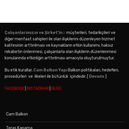
Çalışanlarımızın ve Şirket’in ;
müşterileri, tedarikçileri ve
diğer menfaat sahipleri ile olan ilişkilerini düzenleyen hizmet
kalitesinin arttırılması ve kaynakların etkin kullanımı, haksız
rekabetin önlenmesi, çalışanlarla olan ilişkilerin düzenlenmesi
konularında etkinliğin arttırılması amacıyla oluşturulmuştur.
Bu etik kurallar,
Cam Balkon Yapı
Balkon politikaları, hedefleri,
prosedürleri ve ilkeleri ile bütünlük içindedir. [
Devamı
]
FACEBOOK
|
INSTAGRAM
|
BLOG
Cam Balkon
Teras Kapama