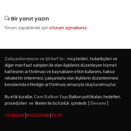
Bir yanıt yazın
Yorum yapabilmek için
oturum açmalısınız
.
Çalışanlarımızın ve Şirket’in ;
müşterileri, tedarikçileri ve
diğer menfaat sahipleri ile olan ilişkilerini düzenleyen hizmet
kalitesinin arttırılması ve kaynakların etkin kullanımı, haksız
rekabetin önlenmesi, çalışanlarla olan ilişkilerin düzenlenmesi
konularında etkinliğin arttırılması amacıyla oluşturulmuştur.
Bu etik kurallar,
Cam Balkon Yapı
Balkon politikaları, hedefleri,
prosedürleri ve ilkeleri ile bütünlük içindedir. [
Devamı
]
FACEBOOK
|
INSTAGRAM
|
BLOG