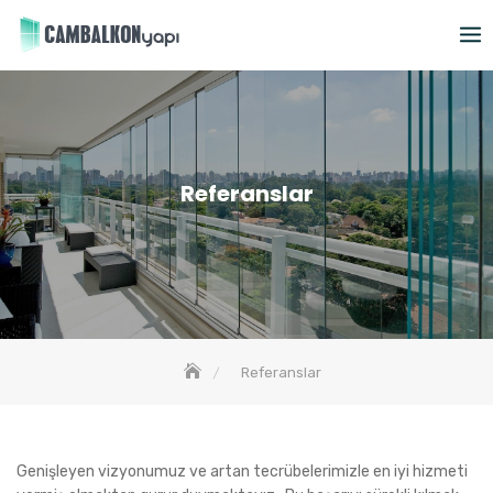
Skip
to
content
Referanslar
Referanslar
Genişleyen vizyonumuz ve artan tecrübelerimizle en iyi hizmeti