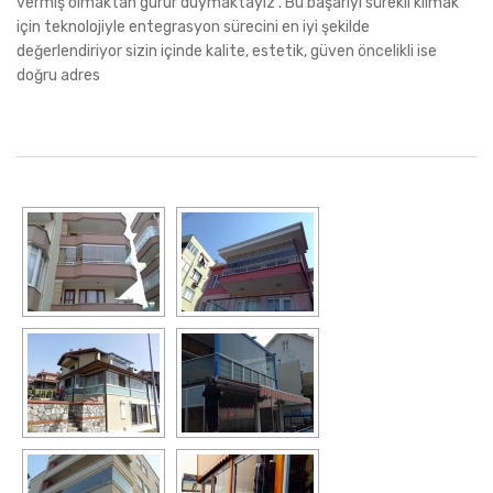
vermiş olmaktan gurur duymaktayız . Bu başarıyı sürekli kılmak
için teknolojiyle entegrasyon sürecini en iyi şekilde
değerlendiriyor sizin içinde kalite, estetik, güven öncelikli ise
doğru adres