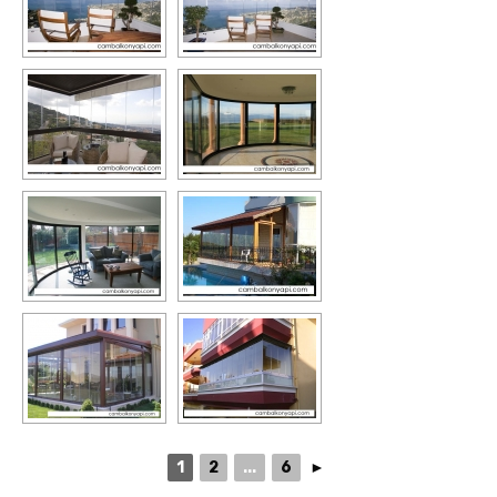
1
2
...
6
►