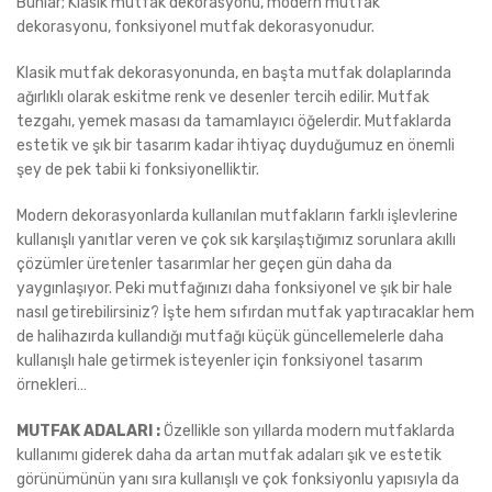
Bunlar; Klasik mutfak dekorasyonu, modern mutfak
dekorasyonu, fonksiyonel mutfak dekorasyonudur.
Klasik mutfak dekorasyonunda, en başta mutfak dolaplarında
ağırlıklı olarak eskitme renk ve desenler tercih edilir. Mutfak
tezgahı, yemek masası da tamamlayıcı öğelerdir. Mutfaklarda
estetik ve şık bir tasarım kadar ihtiyaç duyduğumuz en önemli
şey de pek tabii ki fonksiyonelliktir.
Modern dekorasyonlarda kullanılan mutfakların farklı işlevlerine
kullanışlı yanıtlar veren ve çok sık karşılaştığımız sorunlara akıllı
çözümler üretenler tasarımlar her geçen gün daha da
yaygınlaşıyor. Peki mutfağınızı daha fonksiyonel ve şık bir hale
nasıl getirebilirsiniz? İşte hem sıfırdan mutfak yaptıracaklar hem
de halihazırda kullandığı mutfağı küçük güncellemelerle daha
kullanışlı hale getirmek isteyenler için fonksiyonel tasarım
örnekleri…
MUTFAK ADALARI :
Özellikle son yıllarda modern mutfaklarda
kullanımı giderek daha da artan mutfak adaları şık ve estetik
görünümünün yanı sıra kullanışlı ve çok fonksiyonlu yapısıyla da