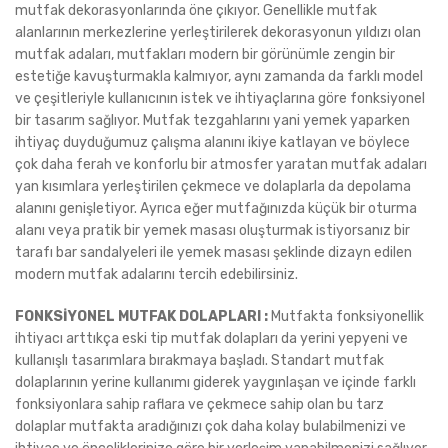
mutfak dekorasyonlarında öne çıkıyor. Genellikle mutfak
alanlarının merkezlerine yerleştirilerek dekorasyonun yıldızı olan
mutfak adaları, mutfakları modern bir görünümle zengin bir
estetiğe kavuşturmakla kalmıyor, aynı zamanda da farklı model
ve çeşitleriyle kullanıcının istek ve ihtiyaçlarına göre fonksiyonel
bir tasarım sağlıyor. Mutfak tezgahlarını yani yemek yaparken
ihtiyaç duyduğumuz çalışma alanını ikiye katlayan ve böylece
çok daha ferah ve konforlu bir atmosfer yaratan mutfak adaları
yan kısımlara yerleştirilen çekmece ve dolaplarla da depolama
alanını genişletiyor. Ayrıca eğer mutfağınızda küçük bir oturma
alanı veya pratik bir yemek masası oluşturmak istiyorsanız bir
tarafı bar sandalyeleri ile yemek masası şeklinde dizayn edilen
modern mutfak adalarını tercih edebilirsiniz.
FONKSİYONEL MUTFAK DOLAPLARI :
Mutfakta fonksiyonellik
ihtiyacı arttıkça eski tip mutfak dolapları da yerini yepyeni ve
kullanışlı tasarımlara bırakmaya başladı. Standart mutfak
dolaplarının yerine kullanımı giderek yaygınlaşan ve içinde farklı
fonksiyonlara sahip raflara ve çekmece sahip olan bu tarz
dolaplar mutfakta aradığınızı çok daha kolay bulabilmenizi ve