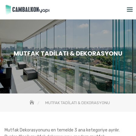
Skip
to
content
MUTFAK TADİLATI & DEKORASYONU
MUTFAK TADİLATI & DEKORASYONU
Mutfak Dekorasyonunu en temelde 3 ana ketegoriye ayrılır.