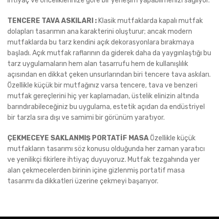
ihtiyaç ve önceliklerinize göre bir yerleşim yapabilmenizi sağlıyor.
TENCERE TAVA ASKILARI :
Klasik mutfaklarda kapalı mutfak
dolapları tasarımın ana karakterini oluşturur; ancak modern
mutfaklarda bu tarz kendini açık dekorasyonlara bırakmaya
başladı. Açık mutfak raflarının da giderek daha da yaygınlaştığı bu
tarz uygulamaların hem alan tasarrufu hem de kullanışlılık
açısından en dikkat çeken unsurlarından biri tencere tava askıları.
Özellikle küçük bir mutfağınız varsa tencere, tava ve benzeri
mutfak gereçlerini hiç yer kaplamadan, üstelik elinizin altında
barındırabileceğiniz bu uygulama, estetik açıdan da endüstriyel
bir tarzla sıra dışı ve samimi bir görünüm yaratıyor.
ÇEKMECEYE SAKLANMIŞ PORTATİF MASA
Özellikle küçük
mutfakların tasarımı söz konusu olduğunda her zaman yaratıcı
ve yenilikçi fikirlere ihtiyaç duyuyoruz. Mutfak tezgahında yer
alan çekmecelerden birinin içine gizlenmiş portatif masa
tasarımı da dikkatleri üzerine çekmeyi başarıyor.