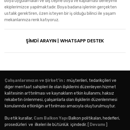
boya uygulamaları ve dış cephe boya ve kaplaması deneyimli
ekiplerimizce yapılmaktadır. Boya badana işlerinin gerçekten
ustalık gerektiren, özen isteyen bir iş olduğu bilinci ile yaşam
mekanlarınıza renk katıyoruz.
ŞİMDİ ARAYIN
|
WHATSAPP DESTEK
Çalışanlarımızın ve Şirket’in ;
müşterileri, tedarikçileri ve
diğer menfaat sahipleri ile olan ilişkilerini düzenleyen hizmet
kalitesinin arttırılması ve kaynakların etkin kullanımı, haksız
rekabetin önlenmesi, çalışanlarla olan ilişkilerin düzenlenmesi
konularında etkinliğin arttırılması amacıyla oluşturulmuştur.
Bu etik kurallar,
Cam Balkon Yapı
Balkon politikaları, hedefleri,
prosedürleri ve ilkeleri ile bütünlük içindedir. [
Devamı
]