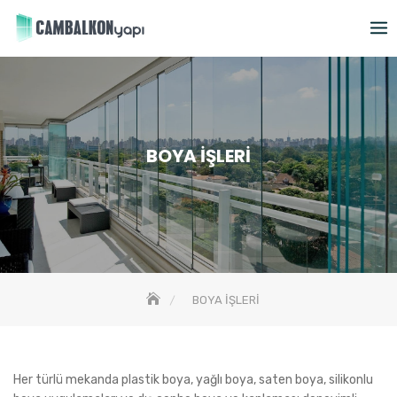
Skip
to
content
BOYA İŞLERİ
BOYA İŞLERİ
Her türlü mekanda plastik boya, yağlı boya, saten boya, silikonlu