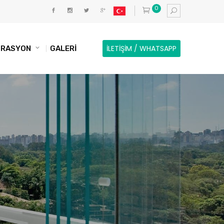
0
İLETİŞİM / WHATSAPP
KORASYON
GALERİ