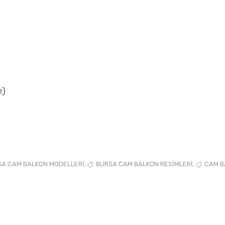
e)
,
,
SA CAM BALKON MODELLERI
BURSA CAM BALKON RESIMLERI
CAM B