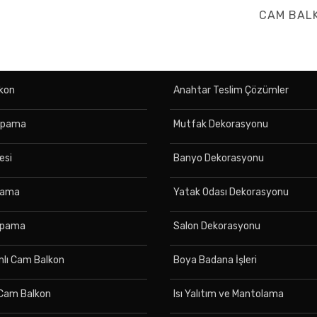
NEXT
CAM BALK
POST
kon
Anahtar Teslim Çözümler
apama
Mutfak Dekorasyonu
esi
Banyo Dekorasyonu
pama
Yatak Odası Dekorasyonu
Kapama
Salon Dekorasyonu
ımlı Cam Balkon
Boya Badana İşleri
 Cam Balkon
Isı Yalıtım ve Mantolama