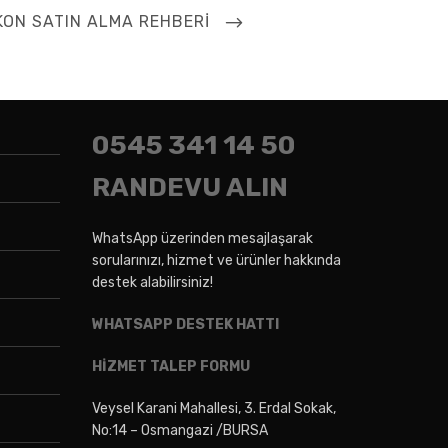
ON SATIN ALMA REHBERI
0545
341 14 50
RANDEVU ALIN
WhatsApp üzerinden mesajlaşarak
sorularınızı, hizmet ve ürünler hakkında
destek alabilirsiniz!
WHATSAPP DESTEK HATTI
HİZMET TALEP FORMU
Veysel Karani Mahallesi, 3. Erdal Sokak,
No:14 – Osmangazi /BURSA