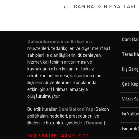
Yazı
PREVIOUS
CAM BALKON FIYATLARI
gezinmesi
POST
Cam Bal
Çalışanlarımızın ve Şirket’in ;
müşterileri, tedarikçileri ve diğer menfaat
Teras K
sahipleri ile olan ilişkilerini düzenleyen
hizmet kalitesinin arttırılması ve
kaynakların etkin kullanımı, haksız
Kış Bahç
rekabetin önlenmesi, çalışanlarla olan
ilişkilerin düzenlenmesi konularında
Çatı Ka
etkinliğin arttırılması amacıyla
oluşturulmuştur.
Vitrin 
Bu etik kurallar,
Cam Balkon Yapı
Balkon
Isı Yalıt
politikaları, hedefleri, prosedürleri ve
ilkeleri ile bütünlük içindedir. [
Devamı
]
Isıcamlı
FACEBOOK
|
INSTAGRAM
|
BLOG