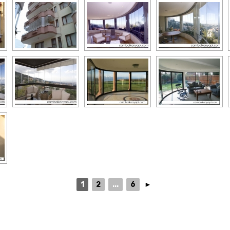
1
2
...
6
►