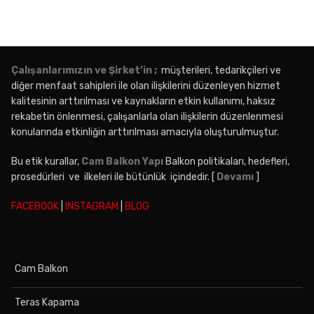
Çalışanlarımızın ve Şirket’in ;
müşterileri, tedarikçileri ve
diğer menfaat sahipleri ile olan ilişkilerini düzenleyen hizmet
kalitesinin arttırılması ve kaynakların etkin kullanımı, haksız
rekabetin önlenmesi, çalışanlarla olan ilişkilerin düzenlenmesi
konularında etkinliğin arttırılması amacıyla oluşturulmuştur.
Bu etik kurallar,
Cam Balkon Yapı
Balkon politikaları, hedefleri,
prosedürleri ve ilkeleri ile bütünlük içindedir. [
Devamı
]
FACEBOOK
|
INSTAGRAM
|
BLOG
Cam Balkon
Teras Kapama