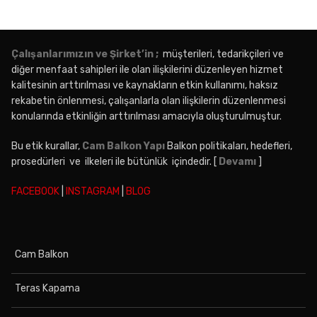
Çalışanlarımızın ve Şirket’in ;
müşterileri, tedarikçileri ve
diğer menfaat sahipleri ile olan ilişkilerini düzenleyen hizmet
kalitesinin arttırılması ve kaynakların etkin kullanımı, haksız
rekabetin önlenmesi, çalışanlarla olan ilişkilerin düzenlenmesi
konularında etkinliğin arttırılması amacıyla oluşturulmuştur.
Bu etik kurallar,
Cam Balkon Yapı
Balkon politikaları, hedefleri,
prosedürleri ve ilkeleri ile bütünlük içindedir. [
Devamı
]
FACEBOOK
|
INSTAGRAM
|
BLOG
Cam Balkon
Teras Kapama