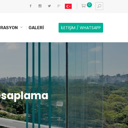
0
İLETİŞİM / WHATSAPP
KORASYON
GALERİ
Hesaplama