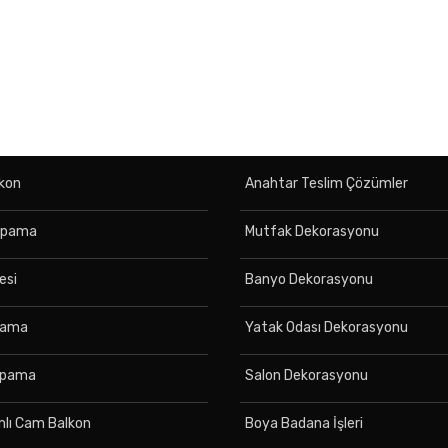
kon
Anahtar Teslim Çözümler
apama
Mutfak Dekorasyonu
esi
Banyo Dekorasyonu
pama
Yatak Odası Dekorasyonu
Kapama
Salon Dekorasyonu
ımlı Cam Balkon
Boya Badana İşleri