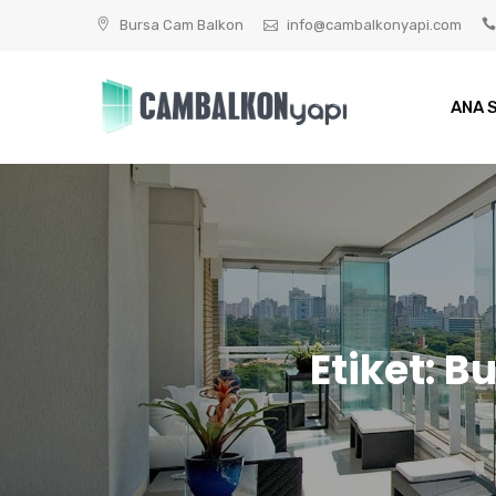
Skip
Bursa Cam Balkon
info@cambalkonyapi.com
to
content
ANA 
Etiket:
Bu