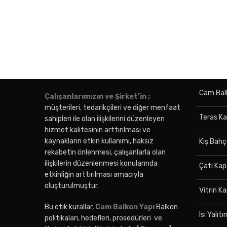
Cam Bal
Çalışanlarımızın ve Şirket’in ;
müşterileri, tedarikçileri ve diğer menfaat
Teras K
sahipleri ile olan ilişkilerini düzenleyen
hizmet kalitesinin arttırılması ve
kaynakların etkin kullanımı, haksız
Kış Bahç
rekabetin önlenmesi, çalışanlarla olan
ilişkilerin düzenlenmesi konularında
Çatı Ka
etkinliğin arttırılması amacıyla
oluşturulmuştur.
Vitrin 
Bu etik kurallar,
Cam Balkon Yapı
Balkon
Isı Yalıt
politikaları, hedefleri, prosedürleri ve