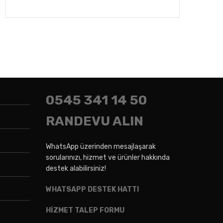
0545
341 14 50
RANDEVU ALIN
WhatsApp üzerinden mesajlaşarak
sorularınızı, hizmet ve ürünler hakkında
destek alabilirsiniz!
WHATSAPP DESTEK HATTI
HİZMET TALEP FORMU