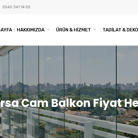
0545 341 14 50
SAYFA
HAKKIMIZDA
ÜRÜN & HİZMET
TADİLAT & DE
rsa Cam Balkon Fiyat 